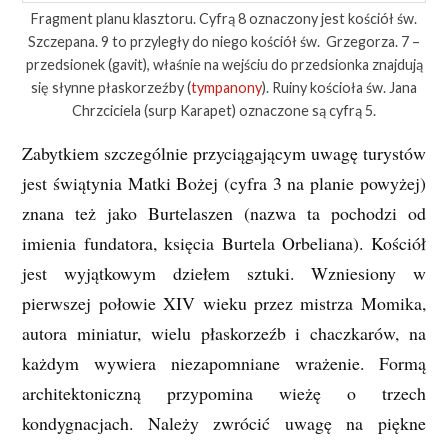
Fragment planu klasztoru. Cyfrą 8 oznaczony jest kościół św.
Szczepana. 9 to przyległy do niego kościół św. Grzegorza. 7 –
przedsionek (gavit), właśnie na wejściu do przedsionka znajdują
się słynne płaskorzeźby (
tympanony
). Ruiny kościoła św. Jana
Chrzciciela (surp Karapet) oznaczone są cyfrą 5.
Zabytkiem szczególnie przyciągającym uwagę turystów
jest świątynia Matki Bożej (cyfra 3 na planie powyżej)
znana też jako Burtelaszen (nazwa ta pochodzi od
imienia fundatora, księcia Burtela Orbeliana). Kościół
jest wyjątkowym dziełem sztuki. Wzniesiony w
pierwszej połowie XIV wieku przez mistrza Momika,
autora miniatur, wielu płaskorzeźb i chaczkarów, na
każdym wywiera niezapomniane wrażenie. Formą
architektoniczną przypomina wieżę o trzech
kondygnacjach. Należy zwrócić uwagę na piękne