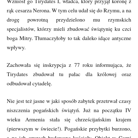
Wzniósł go Tirydates I, władca, który przyjął koronę z
rąk cesarza Nerona. W tym celu udał się do Rzymu, a na
drogę powrotną przydzielono mu rzymskich
specjalistów, którzy mieli zbudować świątynię ku czci
boga Mitry. Tłumaczyłoby to tak daleko idące antyczne
wpływy.
Zachowała się inskrypcja z 77 roku informująca, że
Tirydates zbudował tu pałac dla królowej oraz
odbudował cytadelę.
Nie jest też jasne w jaki sposób zabytek przetrwał czasy
niszczenia pogańskich świątyń. Już na początku IV
wieku Armenia stała się chrześcijańskim krajem
(pierwszym w świecie!). Pogańskie przybytki burzono,
a na ich gruzach budowano kościoły. Obiekt w Garni