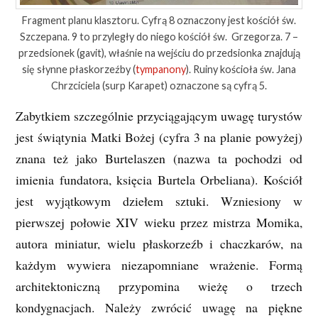
Fragment planu klasztoru. Cyfrą 8 oznaczony jest kościół św.
Szczepana. 9 to przyległy do niego kościół św. Grzegorza. 7 –
przedsionek (gavit), właśnie na wejściu do przedsionka znajdują
się słynne płaskorzeźby (
tympanony
). Ruiny kościoła św. Jana
Chrzciciela (surp Karapet) oznaczone są cyfrą 5.
Zabytkiem szczególnie przyciągającym uwagę turystów
jest świątynia Matki Bożej (cyfra 3 na planie powyżej)
znana też jako Burtelaszen (nazwa ta pochodzi od
imienia fundatora, księcia Burtela Orbeliana). Kościół
jest wyjątkowym dziełem sztuki. Wzniesiony w
pierwszej połowie XIV wieku przez mistrza Momika,
autora miniatur, wielu płaskorzeźb i chaczkarów, na
każdym wywiera niezapomniane wrażenie. Formą
architektoniczną przypomina wieżę o trzech
kondygnacjach. Należy zwrócić uwagę na piękne