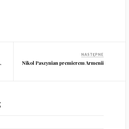
NASTĘPNE
,
Nikol Paszynian premierem Armenii
z