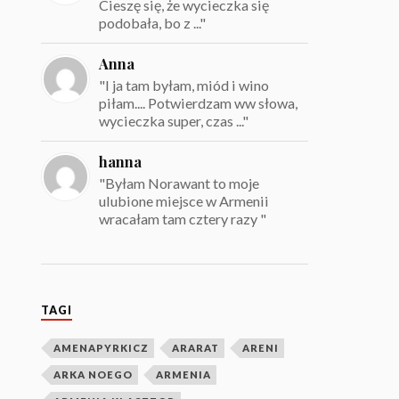
Cieszę się, że wycieczka się
podobała, bo z ..."
Anna
"I ja tam byłam, miód i wino
piłam.... Potwierdzam ww słowa,
wycieczka super, czas ..."
hanna
"Byłam Norawant to moje
ulubione miejsce w Armenii
wracałam tam cztery razy "
TAGI
AMENAPYRKICZ
ARARAT
ARENI
ARKA NOEGO
ARMENIA