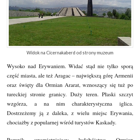
Widok na Cicernakaberd od strony muzeum
Wysoko nad Erywaniem. Widać stąd nie tylko sporą
część miasta, ale też Aragac – największą górę Armenii
oraz święty dla Ormian Ararat, wznoszący się tuż po
tureckiej stronie granicy. Duży teren. Płaski szczyt
wzgórza, a na nim charakterystyczna iglica.
Dostrzeżemy ją z daleka, z wielu miejsc Erywania,
chociażby z popularnej wśród turystów Kaskady.
Pomnik upamiętniający ludobójstwo Ormian