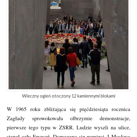
Wieczny ogień otoczony 12 kamiennymi blokami
W 1965 roku zbliżająca się pięćdziesiąta rocznica
Zagłady sprowokowała olbrzymie demonstracje,
pierwsze tego typu w ZSRR. Ludzie wyszli na ulice,
stanął cały Erywań. Domagano się pamięci. I Moskwa