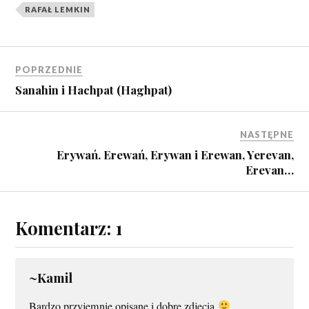
RAFAŁ LEMKIN
POPRZEDNIE
Sanahin i Hachpat (Haghpat)
NASTĘPNE
Erywań. Erewań, Erywan i Erewan, Yerevan,
Erevan…
Komentarz: 1
~Kamil
Bardzo przyjemnie opisane i dobre zdjęcia